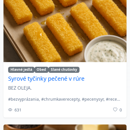
Hlavné jedlá
Obed
Slané chuťovky
Syrové tyčinky pečené v rúre
BEZ OLEJA.
#bezvyprázania, #chrumkaverecepty, #pecenysyr, #receptzrúry, #rychlejedlo, #slanepecivo, #snack, #syr, #syrove Tyčinky, #syrvstruhanke
631
0