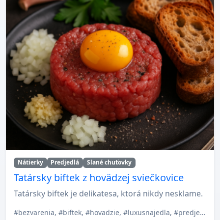
Nátierky
Predjedlá
Slané chuťovky
Tatársky biftek z hovädzej sviečkovice
Tatársky biftek je delikatesa, ktorá nikdy nesklame.
#bezvarenia, #biftek, #hovadzie, #luxusnajedla, #predjedlo, #rychlareceptura, #slovenskakuchyna, #studenejedla, #svieckovica, #tatarskybiftek