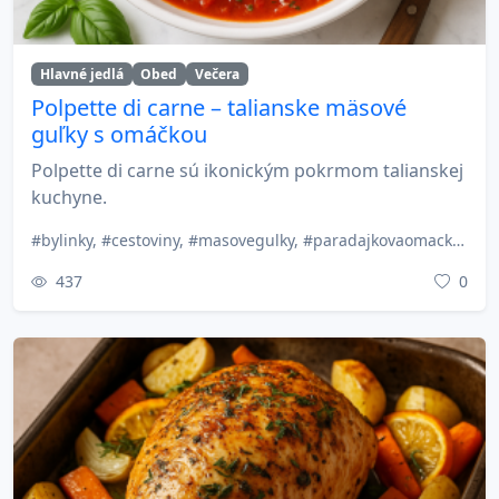
Hlavné jedlá
Obed
Večera
Polpette di carne – talianske mäsové
guľky s omáčkou
Polpette di carne sú ikonickým pokrmom talianskej
kuchyne.
#bylinky, #cestoviny, #masovegulky, #paradajkovaomacka, #parmezan, #pecenejedla, #polpette, #talianskakuchyna, #tradicnerecepty, #vecera
437
0