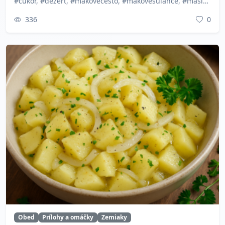
#cukor, #dezert, #makovecesto, #makovesulance, #maslo, #sladkyobed, #slovenskakuchyna, #sulance, #tradicnerecepty, #zemiakovecesto
336
0
Obed
Prílohy a omáčky
Zemiaky