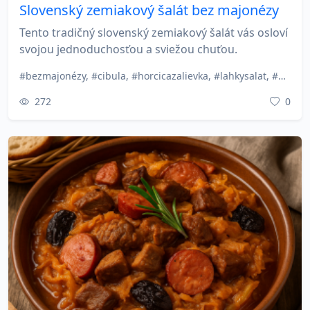
Slovenský zemiakový šalát bez majonézy
Tento tradičný slovenský zemiakový šalát vás osloví
svojou jednoduchosťou a sviežou chuťou.
#bezmajonézy, #cibula, #horcicazalievka, #lahkysalat, #prilohy, #slovenskakuchyna, #studenajedla, #tradicnerecepty, #vianoce, #zemiakovy Salat
272
0