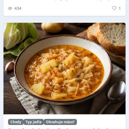
434
1
Chody
Typ jedla
Obsahuje mäso?