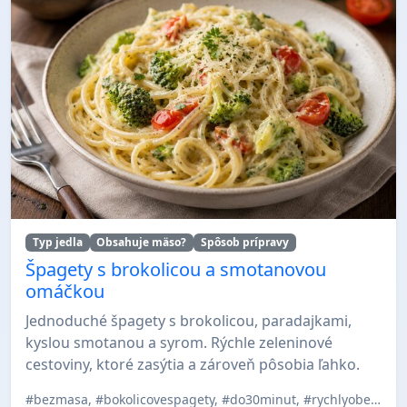
Typ jedla
Obsahuje mäso?
Spôsob prípravy
Špagety s brokolicou a smotanovou
omáčkou
Jednoduché špagety s brokolicou, paradajkami,
kyslou smotanou a syrom. Rýchle zeleninové
cestoviny, ktoré zasýtia a zároveň pôsobia ľahko.
#bezmasa, #bokolicovespagety, #do30minut, #rychlyobed, #spagety, #zdravejedlo