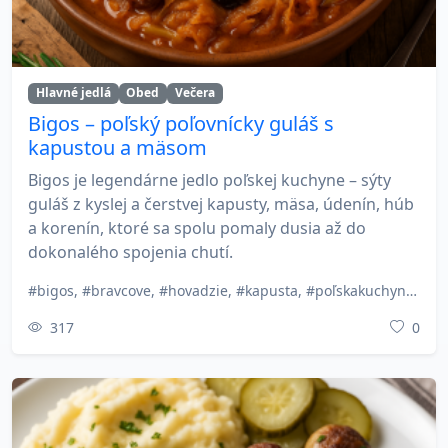
Hlavné jedlá
Obed
Večera
Bigos – poľský poľovnícky guláš s
kapustou a mäsom
Bigos je legendárne jedlo poľskej kuchyne – sýty
guláš z kyslej a čerstvej kapusty, mäsa, údenín, húb
a korenín, ktoré sa spolu pomaly dusia až do
dokonalého spojenia chutí.
#bigos, #bravcove, #hovadzie, #kapusta, #poľskakuchyna, #polsky Gulas, #tradicnerecepty, #udeniny, #zeleninovejidla, #zimnejedla
317
0