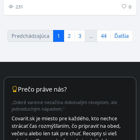
231
0
Predchádzajúca
1
2
3
…
44
Ďalšia
Prečo práve nás?
„Dobré varenie nezačína dokonalým receptom, ale
jednoduchým nápadom.“
Covarit.sk je miesto pre každého, kto nechce
strácať čas rozmýšľaním, čo pripraviť na obed,
večeru alebo len tak pre chuť. Recepty si vieš