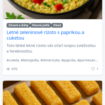
Zdravé a diéty
Hlavné jedlá
Obed
Letné zeleninové rizoto s paprikou a
cuketou
Toto ľahké letné rizoto vás očarí svojou sviežosťou
a farebnosťou.
#cuketa, #letnejedla, #letnerizoto, #paprika, #parmezan, #rychlyobed, #ryzana Rizoto, #slovenskakuchyna, #vegetarianskejedlo, #zeleninoverizoto
670
1