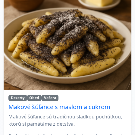
Dezerty
Obed
Večera
Makové šúľance s maslom a cukrom
Makové šúľance sú tradičnou sladkou pochúťkou,
ktorú si pamätáme z detstva.