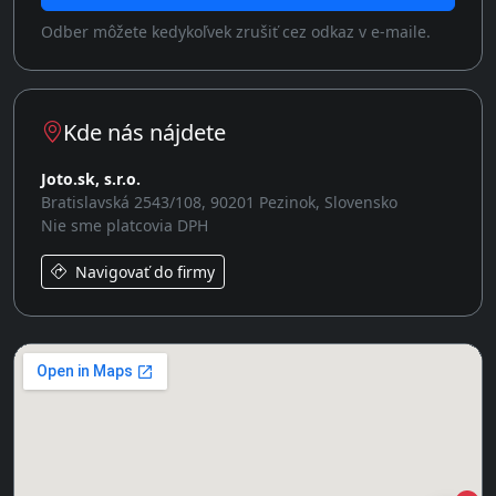
Odber môžete kedykoľvek zrušiť cez odkaz v e-maile.
Kde nás nájdete
Joto.sk, s.r.o.
Bratislavská 2543/108, 90201 Pezinok, Slovensko
Nie sme platcovia DPH
Navigovať do firmy