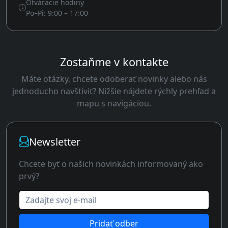
Otváracie hodiny
Po–Pi: 9:00 – 17:00
Zostaňme v kontakte
Máte otázky, chcete odoberať novinky alebo nás
jednoducho navštíviť? Nižšie nájdete rýchly prehľad a
mapu s navigáciou.
Newsletter
Chcete byť o našich novinkách informovaný ako
prvý?
Zadajte svoj e-mail
Pridať odber