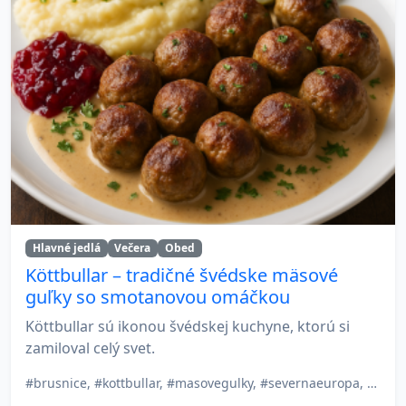
Hlavné jedlá
Večera
Obed
Köttbullar – tradičné švédske mäsové
guľky so smotanovou omáčkou
Köttbullar sú ikonou švédskej kuchyne, ktorú si
zamiloval celý svet.
#brusnice, #kottbullar, #masovegulky, #severnaeuropa, #severskakuchyna, #smotanovaomacka, #svedskekulicky, #tradicnerecepty, #vecera, #zemiakovepyre