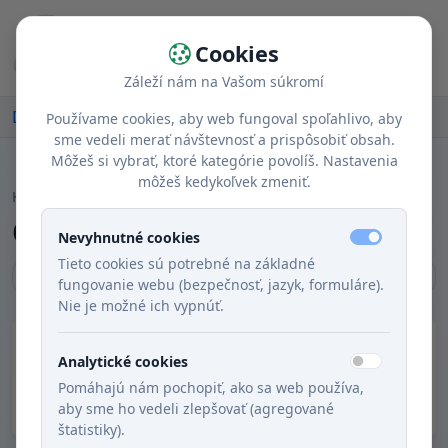
Cookies
Záleží nám na Vašom súkromí
Domov
Recepty
Obsahuje mäso?
Používame cookies, aby web fungoval spoľahlivo, aby
sme vedeli merať návštevnosť a prispôsobiť obsah.
Môžeš si vybrať, ktoré kategórie povolíš. Nastavenia
môžeš kedykoľvek zmeniť.
KATALÓG
Obsahuje mäso?
Nevyhnutné cookies
Tieto cookies sú potrebné na základné
Počet položiek:
524
fungovanie webu (bezpečnosť, jazyk, formuláre).
Nie je možné ich vypnúť.
Vyhľadávanie
Analytické cookies
Pomáhajú nám pochopiť, ako sa web používa,
Hľadať
aby sme ho vedeli zlepšovať (agregované
štatistiky).