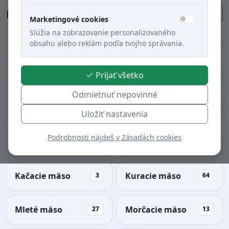
Podkategórie
Všetky recepty
Späť na kategórie
Marketingové cookies
Slúžia na zobrazovanie personalizovaného
Bezmäsité jedlá
Bravčové mäso
258
78
obsahu alebo reklám podľa tvojho správania.
Diviačie mäso
Hovädzie mäso
Prijať všetko
1
42
Odmietnuť nepovinné
Husacie mäso
Jahňacie mäso
2
1
Uložiť nastavenia
Podrobnosti nájdeš v Zásadách cookies
Jedlá z diviny
Jedlá z hydiny
1
12
Kačacie mäso
Kuracie mäso
3
64
Mleté mäso
Morčacie mäso
27
13