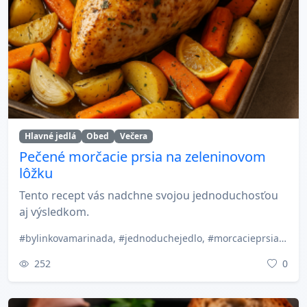
Hlavné jedlá
Obed
Večera
Pečené morčacie prsia na zeleninovom
lôžku
Tento recept vás nadchne svojou jednoduchosťou
aj výsledkom.
#bylinkovamarinada, #jednoduchejedlo, #morcacieprsia, #morcacina, #nedelnyobed, #pecenejedla, #pecenemaso, #slovenskakuchyna, #zdravyobed, #zeleninajedlo
252
0