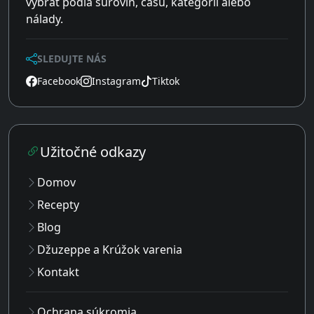
vybrať podľa surovín, času, kategórií alebo
nálady.
SLEDUJTE NÁS
Facebook
Instagram
Tiktok
Užitočné odkazy
Domov
Recepty
Blog
Džuzeppe a Krúžok varenia
Kontakt
Ochrana súkromia