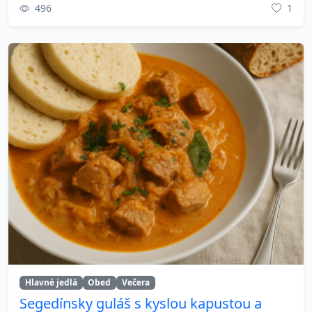
496
1
Hlavné jedlá
Obed
Večera
Segedínsky guláš s kyslou kapustou a