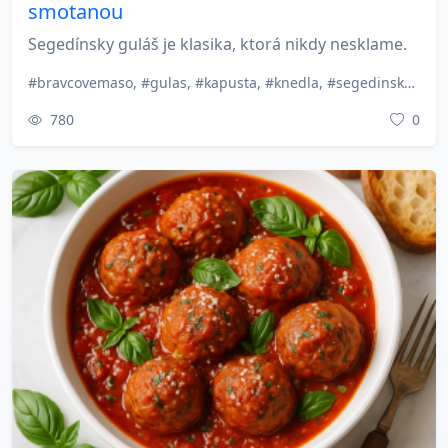
smotanou
Segedínsky guláš je klasika, ktorá nikdy nesklame.
#bravcovemaso, #gulas, #kapusta, #knedla, #segedinskygulas, #slovenskakuchyna, #smotana, #tradicnerecepty, #vecera, #zimnejedlo
780
0