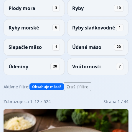
Plody mora
Ryby
3
10
Ryby morské
Ryby sladkovodné
6
1
Slepačie mäso
Údené mäso
1
20
Údeniny
Vnútornosti
28
7
Aktívne filtre:
Zrušiť filtre
Obsahuje mäso?
Zobrazuje sa 1–12 z 524
Strana 1 / 44