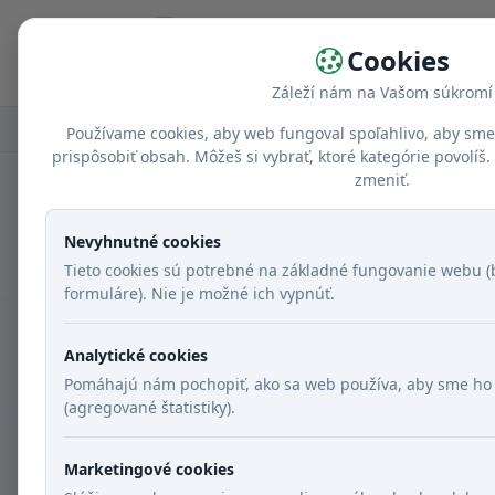
Domov
Cookies
Záleží nám na Vašom súkromí
Domov
Recepty
Krajina receptu
Port
Používame cookies, aby web fungoval spoľahlivo, aby sme
prispôsobiť obsah. Môžeš si vybrať, ktoré kategórie povolí
zmeniť.
KATALÓG
Nevyhnutné cookies
Portugalská kuc
Tieto cookies sú potrebné na základné fungovanie webu (b
formuláre). Nie je možné ich vypnúť.
Vyhľadávanie
Analytické cookies
Pomáhajú nám pochopiť, ako sa web používa, aby sme ho 
(agregované štatistiky).
Kategórie
Marketingové cookies