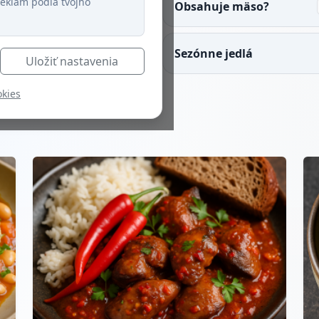
eklám podľa tvojho
jedla
Obsahuje mäso?
508
ob prípravy
Sezónne jedlá
514
Uložiť nastavenia
okies