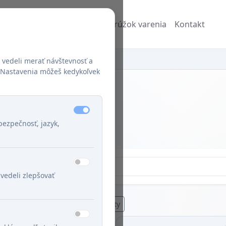
Recepty
Blog
Džuzeppe a Krúžok varenia
Kontakt
ugalská kuchyňa
 vedeli merať návštevnosť a
š. Nastavenia môžeš kedykoľvek
hyňa
ezpečnosť, jazyk,
vedeli zlepšovať
Všetky recepty