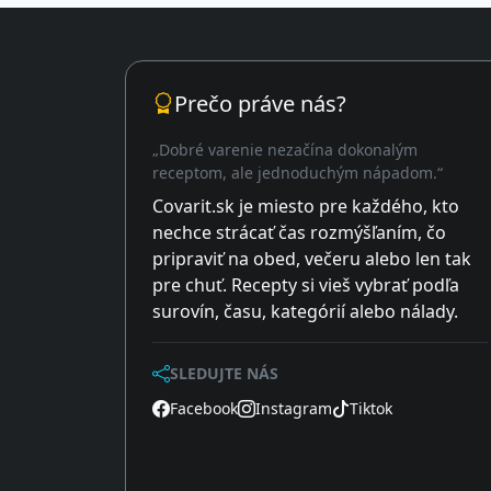
Prečo práve nás?
„Dobré varenie nezačína dokonalým
receptom, ale jednoduchým nápadom.“
Covarit.sk je miesto pre každého, kto
nechce strácať čas rozmýšľaním, čo
pripraviť na obed, večeru alebo len tak
pre chuť. Recepty si vieš vybrať podľa
surovín, času, kategórií alebo nálady.
SLEDUJTE NÁS
Facebook
Instagram
Tiktok