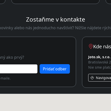
Zostaňme v kontakte
ovinky alebo nás jednoducho navštíviť? Nižšie nájdete rých
Kde nás
aný ako prvý?
Joto.sk, s.r.o.
Bratislavská 
Nie sme plat
Pridať odber
Navigovať
-maile.