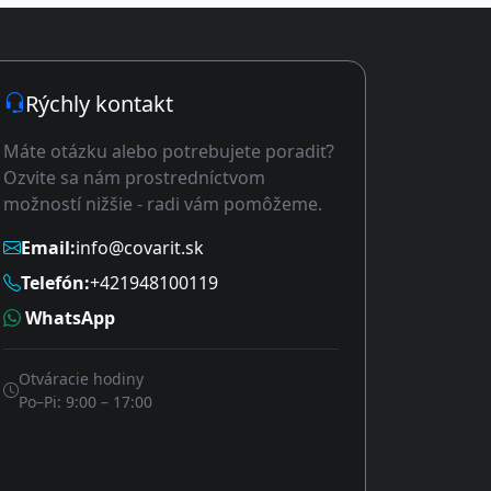
Rýchly kontakt
Máte otázku alebo potrebujete poradiť?
Ozvite sa nám prostredníctvom
možností nižšie - radi vám pomôžeme.
Email:
info@covarit.sk
Telefón:
+421948100119
WhatsApp
Otváracie hodiny
Po–Pi: 9:00 – 17:00