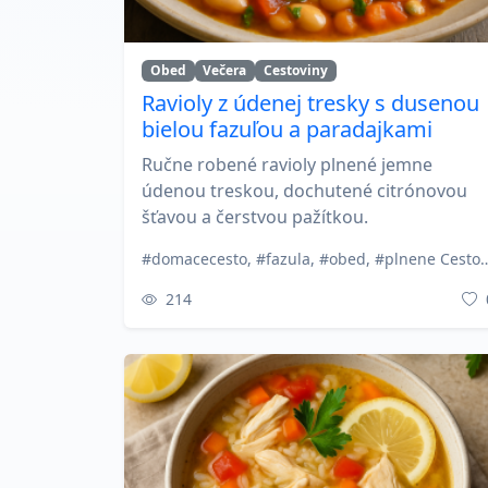
Obed
Večera
Cestoviny
Ravioly z údenej tresky s dusenou
bielou fazuľou a paradajkami
Ručne robené ravioly plnené jemne
údenou treskou, dochutené citrónovou
šťavou a čerstvou pažítkou.
#domacecesto, #fazula, #obed, #plnene Cestoviny, #portugalskakuc
214