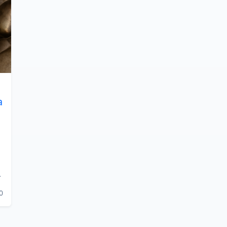
a
akuchyna, #ryza
0