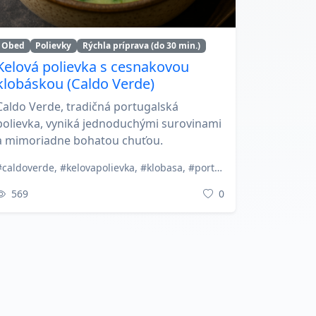
Obed
Polievky
Rýchla príprava (do 30 min.)
Kelová polievka s cesnakovou
klobáskou (Caldo Verde)
Caldo Verde, tradičná portugalská
polievka, vyniká jednoduchými surovinami
a mimoriadne bohatou chuťou.
#caldoverde, #kelovapolievka, #klobasa, #portugalskakuchyna, #stredomorskerecepty, #zemiaky
569
0