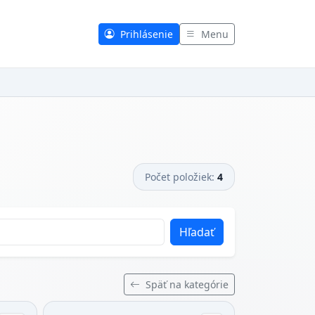
Prihlásenie
Menu
Počet položiek:
4
Hľadať
Späť na kategórie