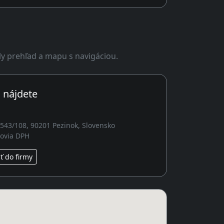
ly prehľad a mapu s navigáciou.
 nájdete
2543/108, 90201 Pezinok, Slovensko
covia DPH
 do firmy