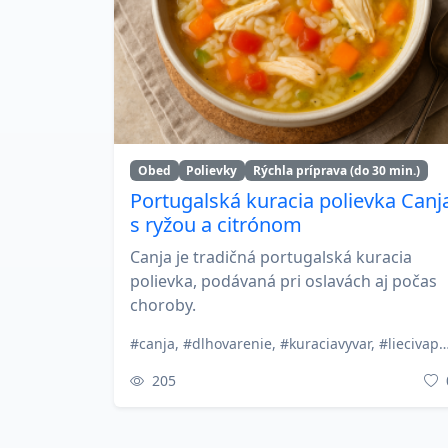
Obed
Polievky
Rýchla príprava (do 30 min.)
Portugalská kuracia polievka Canj
s ryžou a citrónom
Canja je tradičná portugalská kuracia
polievka, podávaná pri oslavách aj počas
choroby.
#canja, #dlhovarenie, #kuraciavyvar, #liecivapolievka, #portugalsk
205