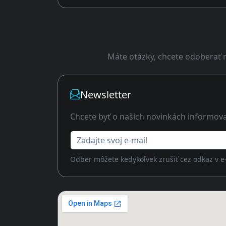
Máte otázky, chcete odoberať n
Newsletter
Chcete byť o našich novinkách informov
Zadajte svoj e-mail
Odber môžete kedykoľvek zrušiť cez odkaz v e