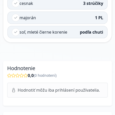
cesnak
3 strúčiky
majorán
1 PL
soľ, mleté čierne korenie
podľa chuti
Hodnotenie
0,0
(
0
hodnotení)
Hodnotiť môžu iba prihlásení používatelia.