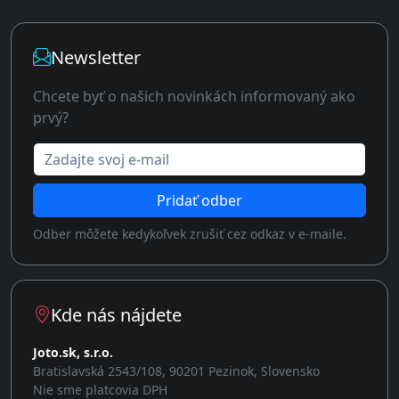
Newsletter
Chcete byť o našich novinkách informovaný ako
prvý?
Zadajte svoj e-mail
Pridať odber
Odber môžete kedykoľvek zrušiť cez odkaz v e-maile.
Kde nás nájdete
Joto.sk, s.r.o.
Bratislavská 2543/108, 90201 Pezinok, Slovensko
Nie sme platcovia DPH