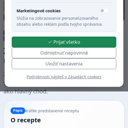
Marketingové cookies
Slúžia na zobrazovanie personalizovaného
obsahu alebo reklám podľa tvojho správania.
Obed
Polievky
Rýchla príprava (do 30 min.)
Bravčové mäso
Varené
Slovenská kuchyňa
Prijať všetko
Zemiaková s klobáskou a
Odmietnuť nepovinné
údenou paprikou
Uložiť nastavenia
Zemiaková s klobáskou a údenou paprikou je
Podrobnosti nájdeš v Zásadách cookies
sýta, rýchla a poctivá polievka, ktorá zasýti aj
ako hlavný chod.
krátke predstavenie receptu
Popis
O recepte