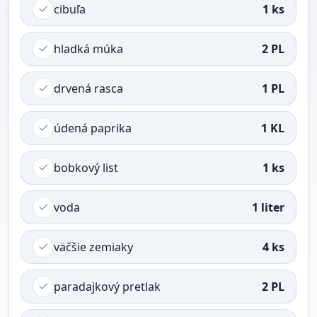
cibuľa
1 ks
hladká múka
2 PL
drvená rasca
1 PL
údená paprika
1 KL
bobkový list
1 ks
voda
1 liter
väčšie zemiaky
4 ks
paradajkový pretlak
2 PL