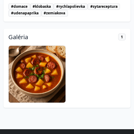
#domace
#klobaska
#rychlapolievka
#sytareceptura
#udenapaprika
#zemiakova
Galéria
1