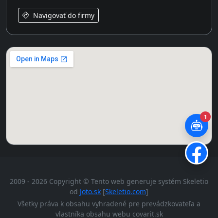
Navigovať do firmy
1
2009 - 2026 Copyright © Tento web generuje systém Skeletio
od
Joto.sk
[
Skeletio.com
]
Všetky práva k obsahu vyhradené pre prevádzkovateľa a
vlastníka obsahu webu covarit.sk