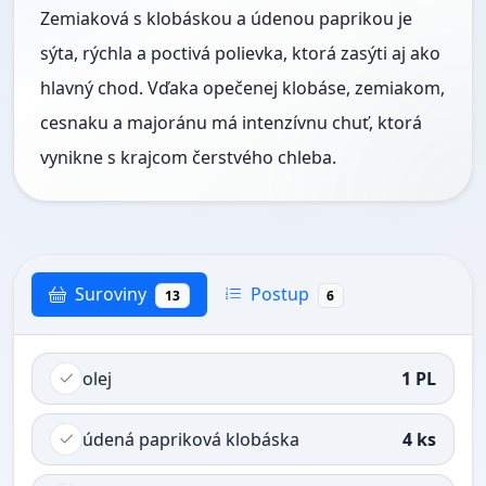
Zemiaková s klobáskou a údenou paprikou je
sýta, rýchla a poctivá polievka, ktorá zasýti aj ako
hlavný chod. Vďaka opečenej klobáse, zemiakom,
cesnaku a majoránu má intenzívnu chuť, ktorá
vynikne s krajcom čerstvého chleba.
Suroviny
Postup
13
6
olej
1 PL
údená papriková klobáska
4 ks