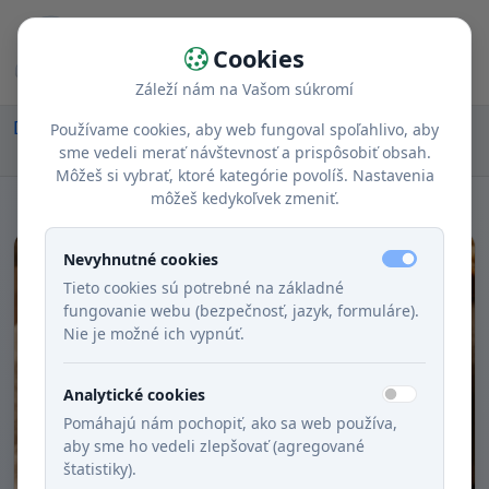
Cookies
Záleží nám na Vašom súkromí
Domov
Recepty
Chody
Obed
Používame cookies, aby web fungoval spoľahlivo, aby
Zemiaková s klobáskou a údenou paprikou
sme vedeli merať návštevnosť a prispôsobiť obsah.
Môžeš si vybrať, ktoré kategórie povolíš. Nastavenia
môžeš kedykoľvek zmeniť.
Nevyhnutné cookies
Tieto cookies sú potrebné na základné
fungovanie webu (bezpečnosť, jazyk, formuláre).
Nie je možné ich vypnúť.
Analytické cookies
Pomáhajú nám pochopiť, ako sa web používa,
aby sme ho vedeli zlepšovať (agregované
štatistiky).