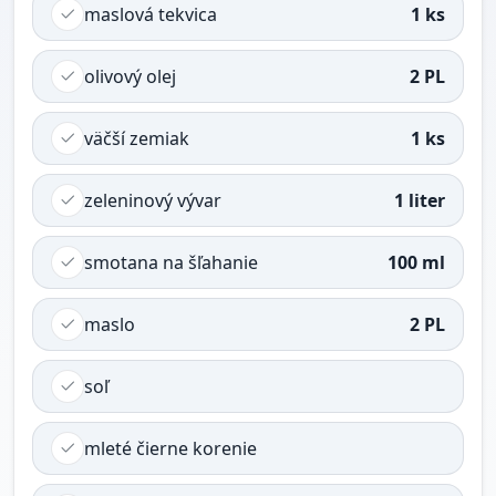
maslová tekvica
1 ks
olivový olej
2 PL
väčší zemiak
1 ks
zeleninový vývar
1 liter
smotana na šľahanie
100 ml
maslo
2 PL
soľ
mleté čierne korenie