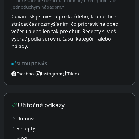
„Dobré varenie nezačína dokonalým receptom, ale
jednoduchým nápadom.“
Covarit.sk je miesto pre každého, kto nechce
strácať čas rozmýšľaním, čo pripraviť na obed,
večeru alebo len tak pre chuť. Recepty si vieš
vybrať podľa surovín, času, kategórií alebo
nálady.
SLEDUJTE NÁS
Facebook
Instagram
Tiktok
Užitočné odkazy
Domov
Recepty
Blog