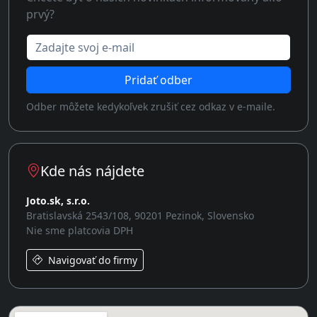
prvý?
Zadajte svoj e-mail
Pridať odber
Odber môžete kedykoľvek zrušiť cez odkaz v e-maile.
Kde nás nájdete
Joto.sk, s.r.o.
Bratislavská 2543/108, 90201 Pezinok, Slovensko
Nie sme platcovia DPH
Navigovať do firmy