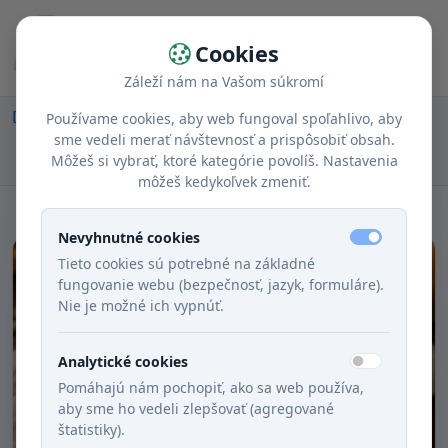
Cookies
Záleží nám na Vašom súkromí
Domov
Recepty
Chody
Obed
Používame cookies, aby web fungoval spoľahlivo, aby
Krémová polievka z pečených jabĺk a maslovej
sme vedeli merať návštevnosť a prispôsobiť obsah.
Môžeš si vybrať, ktoré kategórie povolíš. Nastavenia
tekvice
môžeš kedykoľvek zmeniť.
Nevyhnutné cookies
Tieto cookies sú potrebné na základné
fungovanie webu (bezpečnosť, jazyk, formuláre).
Nie je možné ich vypnúť.
Analytické cookies
Pomáhajú nám pochopiť, ako sa web používa,
aby sme ho vedeli zlepšovať (agregované
štatistiky).