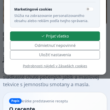
Marketingové cookies
Slúžia na zobrazovanie personalizovaného
obsahu alebo reklám podľa tvojho správania.
Obed
Polievky
Rýchla príprava (do 30 min.)
Zeleninové jedlá
Prijať všetko
Bezmäsité jedlá
Varené
Slovenská kuchyňa
Odmietnuť nepovinné
Krémová polievka z pečených
Uložiť nastavenia
jabĺk a maslovej tekvice
Podrobnosti nájdeš v Zásadách cookies
Jedinečná krémová polievka, ktorá spája
sladkasté chute pečených jabĺk a maslovej
tekvice s jemnosťou smotany a masla.
krátke predstavenie receptu
Popis
O recepte