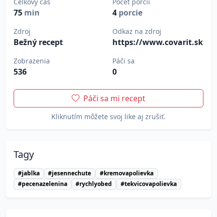
Celkový čas
Počet porcií
75
min
4
porcie
Zdroj
Odkaz na zdroj
Bežný recept
https://www.covarit.sk
Zobrazenia
Páči sa
536
0
Páči sa mi recept
Kliknutím môžete svoj like aj zrušiť.
Tagy
#jablka
#jesennechute
#kremovapolievka
#pecenazelenina
#rychlyobed
#tekvicovapolievka