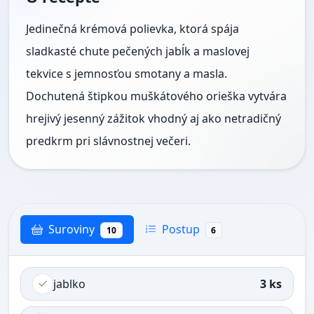
Jedinečná krémová polievka, ktorá spája
sladkasté chute pečených jabĺk a maslovej
tekvice s jemnosťou smotany a masla.
Dochutená štipkou muškátového orieška vytvára
hrejivý jesenný zážitok vhodný aj ako netradičný
predkrm pri slávnostnej večeri.
Suroviny
Postup
10
6
jablko
3 ks