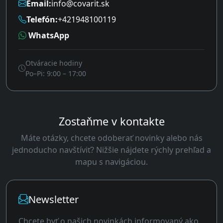
Email:
info@covarit.sk
Telefón:
+421948100119
WhatsApp
Otváracie hodiny
Po–Pi: 9:00 – 17:00
Zostaňme v kontakte
Máte otázky, chcete odoberať novinky alebo nás
jednoducho navštíviť? Nižšie nájdete rýchly prehľad a
mapu s navigáciou.
Newsletter
Chcete byť o našich novinkách informovaný ako