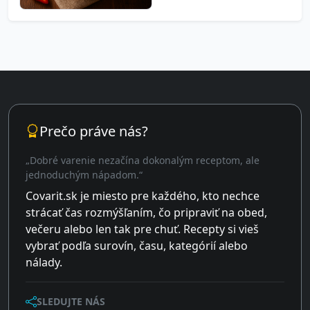
Prečo práve nás?
„Dobré varenie nezačína dokonalým receptom, ale
jednoduchým nápadom.“
Covarit.sk je miesto pre každého, kto nechce
strácať čas rozmýšľaním, čo pripraviť na obed,
večeru alebo len tak pre chuť. Recepty si vieš
vybrať podľa surovín, času, kategórií alebo
nálady.
SLEDUJTE NÁS