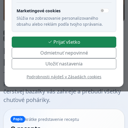
Marketingové cookies
Slúžia na zobrazovanie personalizovaného
obsahu alebo reklám podľa tvojho správania.
Obed
Polievky
Rýchla príprava (do 30 min.)
Zeleninové jedlá
Bezmäsité jedlá
Varené
Slovenská kuchyňa
Prijať všetko
Krémová paradajková
Odmietnuť nepovinné
polievka s čili a bazalkou
Uložiť nastavenia
Tradičná krémová paradajková polievka s
Podrobnosti nájdeš v Zásadách cookies
pikantným dotykom čili papričky a vôňou
čerstvej bazalky vás zahreje a prebudí všetky
chuťové poháriky.
krátke predstavenie receptu
Popis