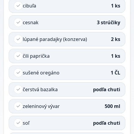
cibuľa
1 ks
cesnak
3 strúčiky
lúpané paradajky (konzerva)
2 ks
čili paprička
1 ks
sušené oregáno
1 ČL
čerstvá bazalka
podľa chuti
zeleninový vývar
500 ml
soľ
podľa chuti