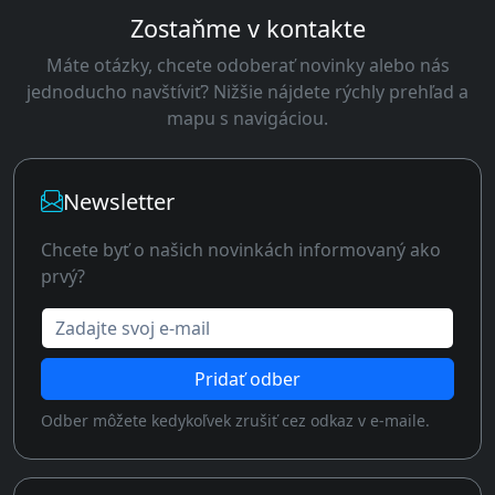
Zostaňme v kontakte
Máte otázky, chcete odoberať novinky alebo nás
jednoducho navštíviť? Nižšie nájdete rýchly prehľad a
mapu s navigáciou.
Newsletter
Chcete byť o našich novinkách informovaný ako
prvý?
Zadajte svoj e-mail
Pridať odber
Odber môžete kedykoľvek zrušiť cez odkaz v e-maile.