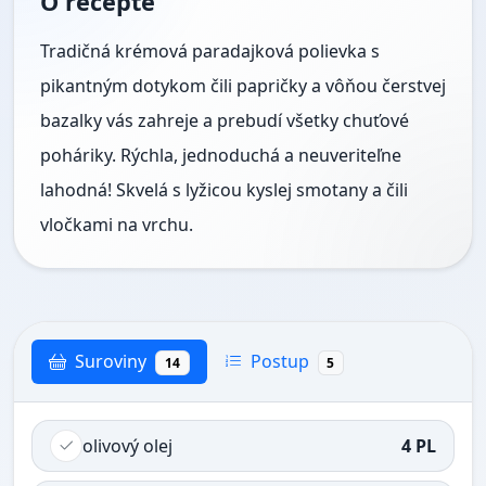
O recepte
Tradičná krémová paradajková polievka s
pikantným dotykom čili papričky a vôňou čerstvej
bazalky vás zahreje a prebudí všetky chuťové
poháriky. Rýchla, jednoduchá a neuveriteľne
lahodná! Skvelá s lyžicou kyslej smotany a čili
vločkami na vrchu.
Suroviny
Postup
14
5
olivový olej
4 PL