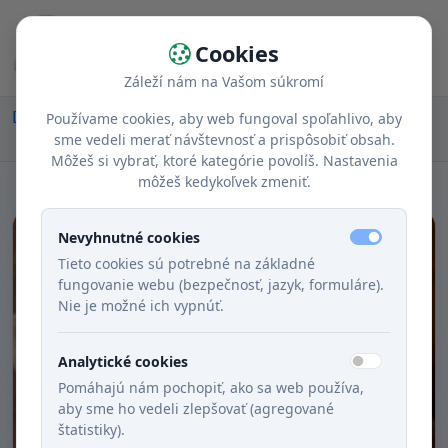
Cookies
Záleží nám na Vašom súkromí
Domov
Recepty
Chody
Obed
Používame cookies, aby web fungoval spoľahlivo, aby
Krémová paradajková polievka s čili a bazalkou
sme vedeli merať návštevnosť a prispôsobiť obsah.
Môžeš si vybrať, ktoré kategórie povolíš. Nastavenia
môžeš kedykoľvek zmeniť.
Nevyhnutné cookies
Tieto cookies sú potrebné na základné
fungovanie webu (bezpečnosť, jazyk, formuláre).
Nie je možné ich vypnúť.
Analytické cookies
Pomáhajú nám pochopiť, ako sa web používa,
aby sme ho vedeli zlepšovať (agregované
štatistiky).