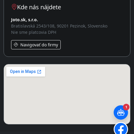
Kde nás nájdete
Joto.sk, s.r.o.
Bratislavská 2543/108, 90201 Pezinok, Slovensko
Nie sme platcovia DPH
Navigovať do firmy
1