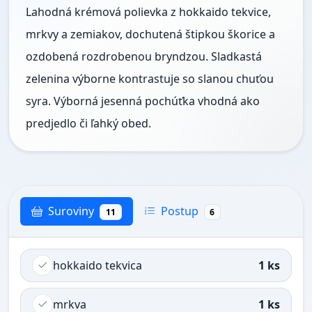
Lahodná krémová polievka z hokkaido tekvice,
mrkvy a zemiakov, dochutená štipkou škorice a
ozdobená rozdrobenou bryndzou. Sladkastá
zelenina výborne kontrastuje so slanou chuťou
syra. Výborná jesenná pochúťka vhodná ako
predjedlo či ľahký obed.
Suroviny
Postup
11
6
hokkaido tekvica
1 ks
mrkva
1 ks