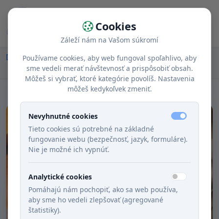
Cookies
Záleží nám na Vašom súkromí
Domov
Recepty
Chody
Obed
Používame cookies, aby web fungoval spoľahlivo, aby
Jemná tekvicová polievka s bryndzou
sme vedeli merať návštevnosť a prispôsobiť obsah.
Môžeš si vybrať, ktoré kategórie povolíš. Nastavenia
môžeš kedykoľvek zmeniť.
Nevyhnutné cookies
Tieto cookies sú potrebné na základné
fungovanie webu (bezpečnosť, jazyk, formuláre).
Nie je možné ich vypnúť.
Analytické cookies
Pomáhajú nám pochopiť, ako sa web používa,
aby sme ho vedeli zlepšovať (agregované
štatistiky).