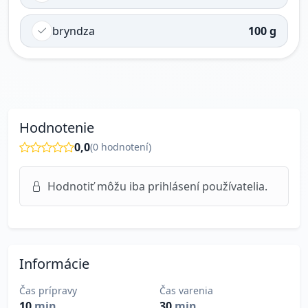
bryndza
100 g
Hodnotenie
0,0
(
0
hodnotení)
Hodnotiť môžu iba prihlásení používatelia.
Informácie
Čas prípravy
Čas varenia
10
min
30
min