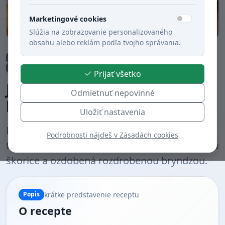
Marketingové cookies
Slúžia na zobrazovanie personalizovaného
obsahu alebo reklám podľa tvojho správania.
Obed
Polievky
Rýchla príprava (do 30 min.)
Zeleninové jedlá
Bezmäsité jedlá
Varené
Slovenská kuchyňa
Prijať všetko
Jemná tekvicová polievka s
Odmietnuť nepovinné
bryndzou
Uložiť nastavenia
Lahodná krémová polievka z hokkaido
Podrobnosti nájdeš v Zásadách cookies
tekvice, mrkvy a zemiakov, dochutená štipkou
škorice a ozdobená rozdrobenou bryndzou.
krátke predstavenie receptu
Popis
O recepte