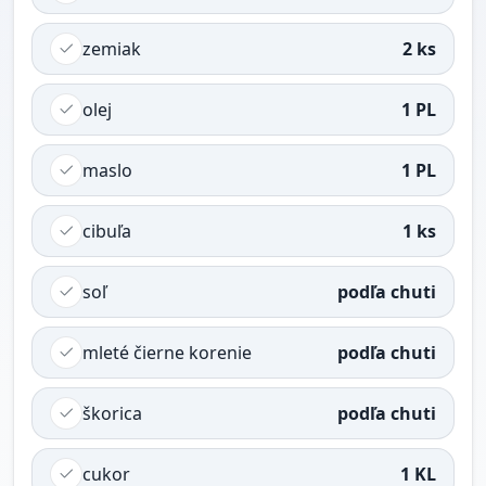
zemiak
2 ks
olej
1 PL
maslo
1 PL
cibuľa
1 ks
soľ
podľa chuti
mleté čierne korenie
podľa chuti
škorica
podľa chuti
cukor
1 KL