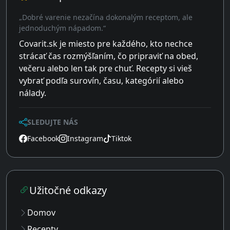
„Dobré varenie nezačína dokonalým receptom, ale
jednoduchým nápadom.“
Covarit.sk je miesto pre každého, kto nechce
strácať čas rozmýšľaním, čo pripraviť na obed,
večeru alebo len tak pre chuť. Recepty si vieš
vybrať podľa surovín, času, kategórií alebo
nálady.
SLEDUJTE NÁS
Facebook
Instagram
Tiktok
Užitočné odkazy
Domov
Recepty