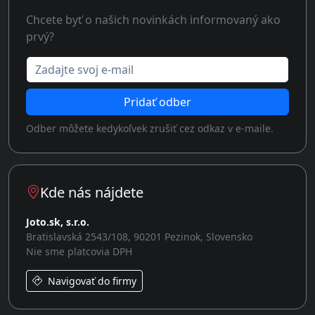
Chcete byť o našich novinkách informovaný ako
prvý?
Zadajte svoj e-mail
Pridať odber
Odber môžete kedykoľvek zrušiť cez odkaz v e-maile.
Kde nás nájdete
Joto.sk, s.r.o.
Bratislavská 2543/108, 90201 Pezinok, Slovensko
Nie sme platcovia DPH
Navigovať do firmy