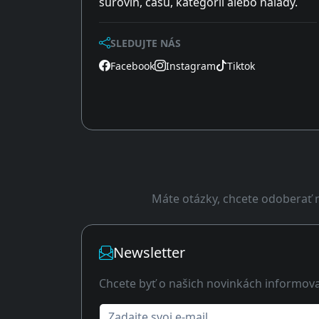
surovín, času, kategórií alebo nálady.
SLEDUJTE NÁS
Facebook
Instagram
Tiktok
Máte otázky, chcete odoberať n
Newsletter
Chcete byť o našich novinkách informov
Zadajte svoj e-mail