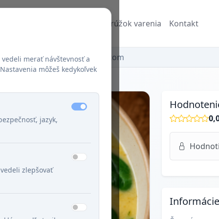
Recepty
Blog
Džuzeppe a Krúžok varenia
Kontakt
 kuracia s haluškami a špenátom
 vedeli merať návštevnosť a
š. Nastavenia môžeš kedykoľvek
Hodnoteni
0,
ezpečnosť, jazyk,
Hodnotiť
vedeli zlepšovať
Informáci