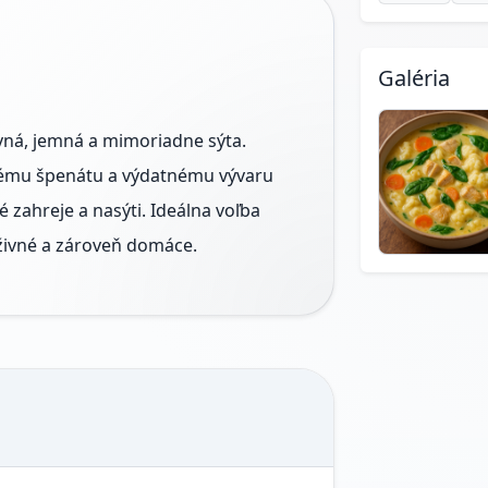
Galéria
ivná, jemná a mimoriadne sýta.
ému špenátu a výdatnému vývaru
 zahreje a nasýti. Ideálna voľba
živné a zároveň domáce.