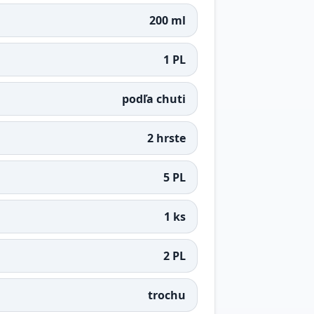
200 ml
1 PL
podľa chuti
2 hrste
5 PL
1 ks
2 PL
trochu