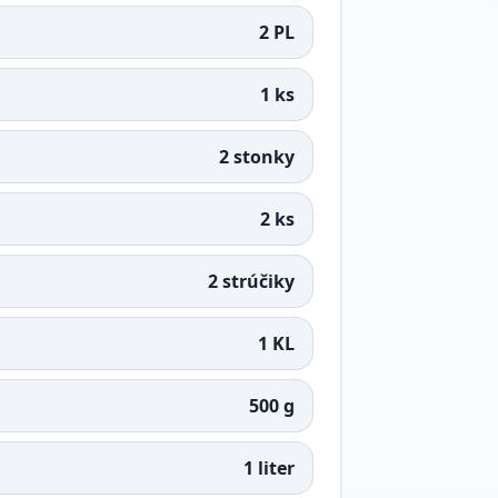
2 PL
1 ks
2 stonky
2 ks
2 strúčiky
1 KL
500 g
1 liter