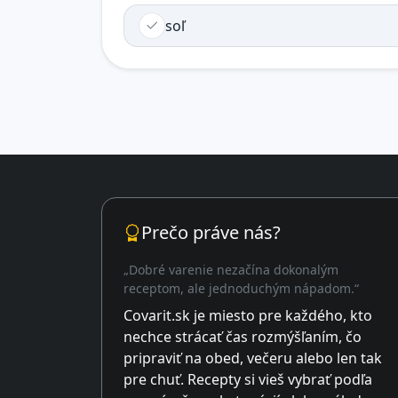
soľ
Prečo práve nás?
„Dobré varenie nezačína dokonalým
receptom, ale jednoduchým nápadom.“
Covarit.sk je miesto pre každého, kto
nechce strácať čas rozmýšľaním, čo
pripraviť na obed, večeru alebo len tak
pre chuť. Recepty si vieš vybrať podľa