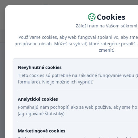
Domov
Cookies
Záleží nám na Vašom súkromí
Domov
Recepty
Chody
Obed
Jemná
Používame cookies, aby web fungoval spoľahlivo, aby sme
prispôsobiť obsah. Môžeš si vybrať, ktoré kategórie povolí
zmeniť.
Nevyhnutné cookies
Tieto cookies sú potrebné na základné fungovanie webu (b
formuláre). Nie je možné ich vypnúť.
Analytické cookies
Pomáhajú nám pochopiť, ako sa web používa, aby sme ho 
(agregované štatistiky).
Marketingové cookies