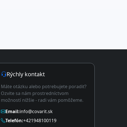
Rýchly kontakt
Máte otázku alebo potrebujete poradiť?
Ozvite sa nám prostredníctvom
možností nižšie - radi vám pomôžeme.
Email:
info@covarit.sk
Telefón:
+421948100119