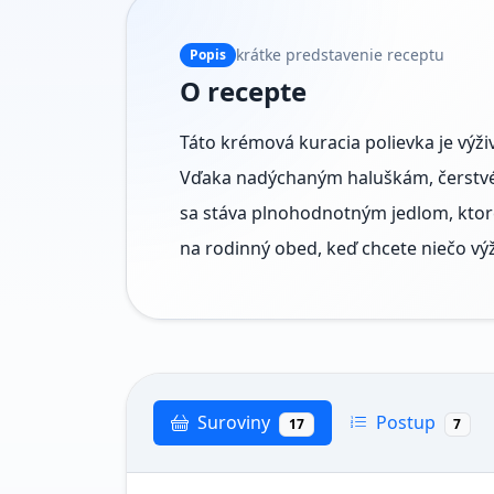
krátke predstavenie receptu
Popis
O recepte
Táto krémová kuracia polievka je výž
Vďaka nadýchaným haluškám, čerstv
sa stáva plnohodnotným jedlom, ktoré
na rodinný obed, keď chcete niečo vý
Suroviny
Postup
17
7