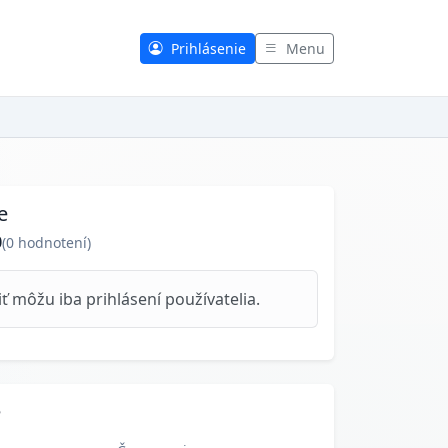
Prihlásenie
Menu
e
0
(
0
hodnotení)
 môžu iba prihlásení používatelia.
e