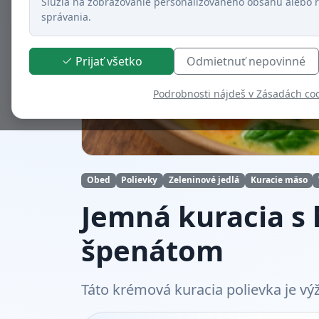
Slúžia na zobrazovanie personalizovaného obsahu alebo r
správania.
Prijať všetko
Odmietnuť nepovinné
Podrobnosti nájdeš v Zásadách co
Obed
Polievky
Zeleninové jedlá
Kuracie mäso
Jemná kuracia s
špenátom
Táto krémová kuracia polievka je vý