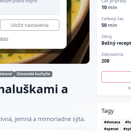
eklám podľa tvojho
Čas prípravy
10
min
Celkový čas
Uložiť nastavenia
50
min
Zdroj
okies
Bežný recep
Zobrazenia
208
Varené
Slovenská kuchyňa
 haluškami a
K
Tagy
živná, jemná a mimoriadne sýta.
#domaca
#h
#spenat
#sy