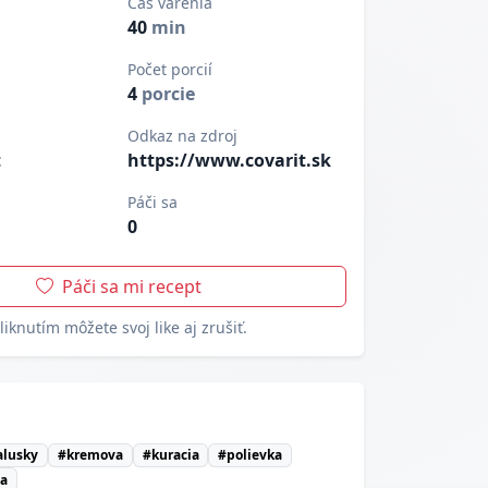
Čas varenia
40
min
Počet porcií
4
porcie
Odkaz na zdroj
t
https://www.covarit.sk
Páči sa
0
Páči sa mi recept
liknutím môžete svoj like aj zrušiť.
alusky
#kremova
#kuracia
#polievka
ta