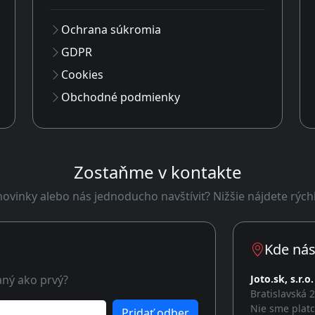
Ochrana súkromia
GDPR
Cookies
Obchodné podmienky
Zostaňme v kontakte
ovinky alebo nás jednoducho navštíviť? Nižšie nájdete rých
Kde nás
aný ako prvý?
Joto.sk, s.r.o.
Bratislavská 
Nie sme plat
Pridať odber