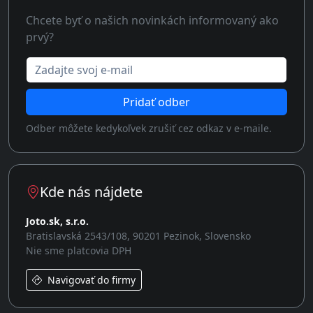
Chcete byť o našich novinkách informovaný ako
prvý?
Zadajte svoj e-mail
Pridať odber
Odber môžete kedykoľvek zrušiť cez odkaz v e-maile.
Kde nás nájdete
Joto.sk, s.r.o.
Bratislavská 2543/108, 90201 Pezinok, Slovensko
Nie sme platcovia DPH
Navigovať do firmy