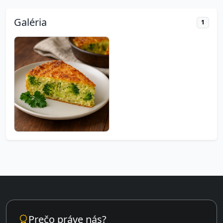
Galéria
1
Prečo práve nás?