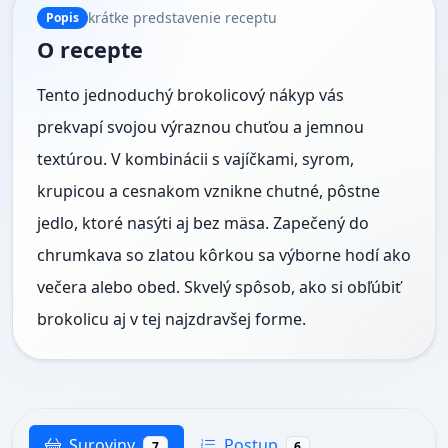
krátke predstavenie receptu
Popis
O recepte
Tento jednoduchý brokolicový nákyp vás
prekvapí svojou výraznou chuťou a jemnou
textúrou. V kombinácii s vajíčkami, syrom,
krupicou a cesnakom vznikne chutné, pôstne
jedlo, ktoré nasýti aj bez mäsa. Zapečený do
chrumkava so zlatou kôrkou sa výborne hodí ako
večera alebo obed. Skvelý spôsob, ako si obľúbiť
brokolicu aj v tej najzdravšej forme.
Suroviny
Postup
7
6