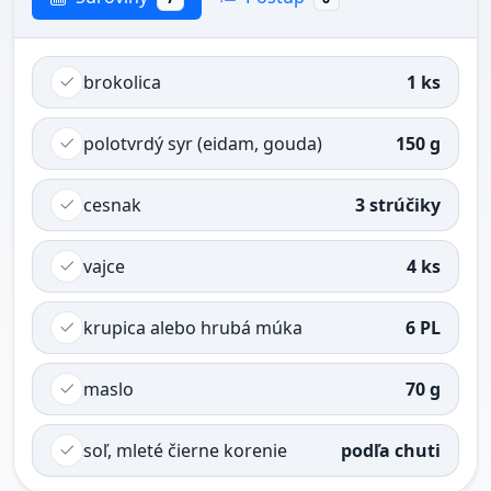
brokolica
1 ks
polotvrdý syr (eidam, gouda)
150 g
cesnak
3 strúčiky
vajce
4 ks
krupica alebo hrubá múka
6 PL
maslo
70 g
soľ, mleté čierne korenie
podľa chuti