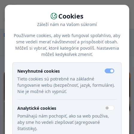
Cookies
Záleží nám na Vašom súkromí
Domov
Recepty
Chody
Obed
Používame cookies, aby web fungoval spoľahlivo, aby
Brokolicový nákyp s cesnakom a syrom zapečený
sme vedeli merať návštevnosť a prispôsobiť obsah.
Môžeš si vybrať, ktoré kategórie povolíš. Nastavenia
dozlata
môžeš kedykoľvek zmeniť.
Nevyhnutné cookies
Tieto cookies sú potrebné na základné
fungovanie webu (bezpečnosť, jazyk, formuláre).
Nie je možné ich vypnúť.
Analytické cookies
Pomáhajú nám pochopiť, ako sa web používa,
aby sme ho vedeli zlepšovať (agregované
štatistiky).