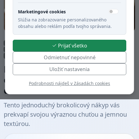
Marketingové cookies
Slúžia na zobrazovanie personalizovaného
obsahu alebo reklám podľa tvojho správania.
Obed
Večera
Rýchla príprava (do 30 min.)
Syry
Prijať všetko
Zeleninové jedlá
Bezmäsité jedlá
Pečené
Pôstne jedlá
Slovenská kuchyňa
Odmietnuť nepovinné
Brokolicový nákyp s
Uložiť nastavenia
cesnakom a syrom zapečený
Podrobnosti nájdeš v Zásadách cookies
dozlata
Tento jednoduchý brokolicový nákyp vás
prekvapí svojou výraznou chuťou a jemnou
textúrou.