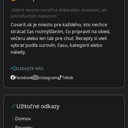
„Dobré varenie nezačína dokonalým receptom, ale
jednoduchým nápadom.“
Covarit.sk je miesto pre každého, kto nechce
strácať čas rozmýšľaním, čo pripraviť na obed,
večeru alebo len tak pre chuť. Recepty si vieš
vybrať podľa surovín, času, kategórií alebo
nálady.
SLEDUJTE NÁS
Facebook
Instagram
Tiktok
Užitočné odkazy
Domov
Recepty