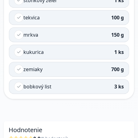
stonkový zeler
1 ks
tekvica
100 g
mrkva
150 g
kukurica
1 ks
zemiaky
700 g
bobkový list
3 ks
Hodnotenie