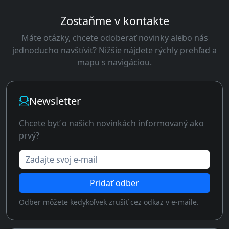
Zostaňme v kontakte
Máte otázky, chcete odoberať novinky alebo nás
jednoducho navštíviť? Nižšie nájdete rýchly prehľad a
mapu s navigáciou.
Newsletter
Chcete byť o našich novinkách informovaný ako
prvý?
Zadajte svoj e-mail
Pridať odber
Odber môžete kedykoľvek zrušiť cez odkaz v e-maile.