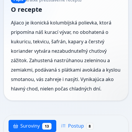
O recepte
Ajiaco je ikonická kolumbijská polievka, ktorá
pripomína náš kurací vývar, no obohatená o
kukuricu, tekvicu, šafrán, kapary a čerstvý
koriander vytvára nezabudnuteľný chuťový
zážitok. Zahustená nastrúhanou zeleninou a
zemiakmi, podávaná s plátkami avokáda a kyslou
smotanou, vás zahreje i nasýti. Vynikajúca ako
hlavný chod, nielen počas chladných dní.
Suroviny
Postup
13
8