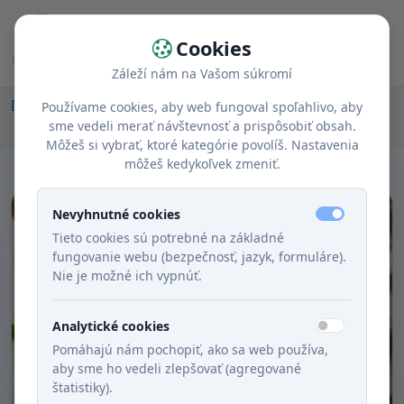
Cookies
Záleží nám na Vašom súkromí
Domov
Recepty
Chody
Obed
Používame cookies, aby web fungoval spoľahlivo, aby
Ajiaco – kolumbijská kuracia polievka
sme vedeli merať návštevnosť a prispôsobiť obsah.
Môžeš si vybrať, ktoré kategórie povolíš. Nastavenia
môžeš kedykoľvek zmeniť.
Nevyhnutné cookies
Tieto cookies sú potrebné na základné
fungovanie webu (bezpečnosť, jazyk, formuláre).
Nie je možné ich vypnúť.
Analytické cookies
Pomáhajú nám pochopiť, ako sa web používa,
aby sme ho vedeli zlepšovať (agregované
štatistiky).