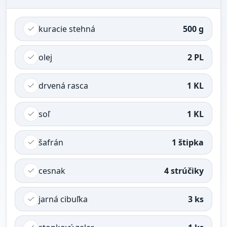
kuracie stehná
500 g
olej
2 PL
drvená rasca
1 KL
soľ
1 KL
šafrán
1 štipka
cesnak
4 strúčiky
jarná cibuľka
3 ks