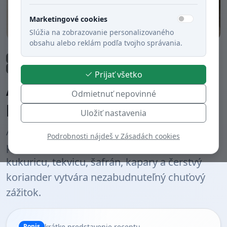
Marketingové cookies
Slúžia na zobrazovanie personalizovaného
obsahu alebo reklám podľa tvojho správania.
Obed
Polievky
Večera
Exotické jedlá
Zeleninové jedlá
Kuracie mäso
Varené
Juhoamerická kuchyňa
Prijať všetko
Ajiaco – kolumbijská kuracia
Odmietnuť nepovinné
polievka
Uložiť nastavenia
Ajiaco je ikonická kolumbijská polievka, ktorá
Podrobnosti nájdeš v Zásadách cookies
pripomína náš kurací vývar, no obohatená o
kukuricu, tekvicu, šafrán, kapary a čerstvý
koriander vytvára nezabudnuteľný chuťový
zážitok.
krátke predstavenie receptu
Popis