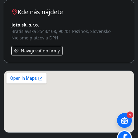
Kde nás nájdete
Joto.sk, s.r.o.
Bratislavská 2543/108, 90201 Pezinok, Slovensko
Nie sme platcovia DPH
Navigovať do firmy
1