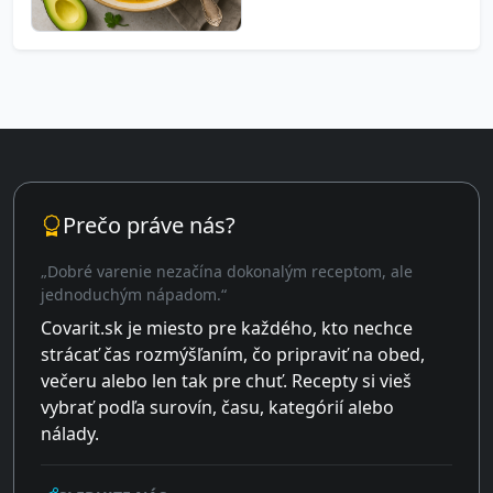
Prečo práve nás?
„Dobré varenie nezačína dokonalým receptom, ale
jednoduchým nápadom.“
Covarit.sk je miesto pre každého, kto nechce
strácať čas rozmýšľaním, čo pripraviť na obed,
večeru alebo len tak pre chuť. Recepty si vieš
vybrať podľa surovín, času, kategórií alebo
nálady.