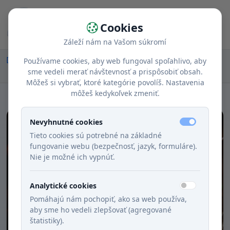
Cookies
Záleží nám na Vašom súkromí
Domov
Recepty
Chody
Hlavné jedlá
Používame cookies, aby web fungoval spoľahlivo, aby
Domáce lokše plnené husacou pečeňou na masti
sme vedeli merať návštevnosť a prispôsobiť obsah.
Môžeš si vybrať, ktoré kategórie povolíš. Nastavenia
môžeš kedykoľvek zmeniť.
Nevyhnutné cookies
Tieto cookies sú potrebné na základné
fungovanie webu (bezpečnosť, jazyk, formuláre).
Nie je možné ich vypnúť.
Analytické cookies
Pomáhajú nám pochopiť, ako sa web používa,
aby sme ho vedeli zlepšovať (agregované
štatistiky).