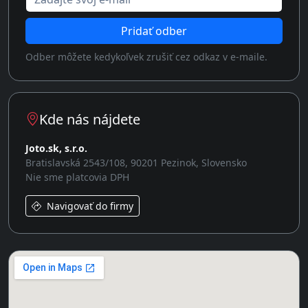
Pridať odber
Odber môžete kedykoľvek zrušiť cez odkaz v e-maile.
Kde nás nájdete
Joto.sk, s.r.o.
Bratislavská 2543/108, 90201 Pezinok, Slovensko
Nie sme platcovia DPH
Navigovať do firmy