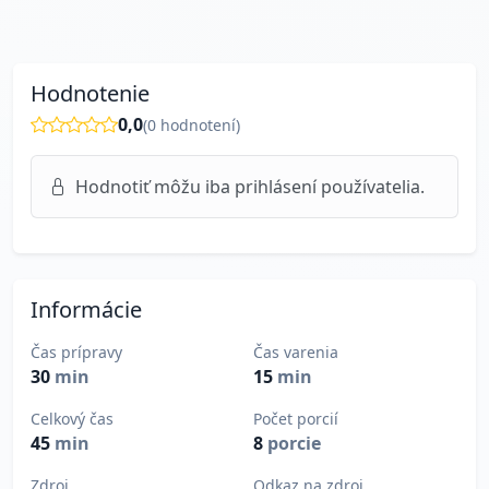
Hodnotenie
0,0
(
0
hodnotení)
Hodnotiť môžu iba prihlásení používatelia.
Informácie
Čas prípravy
Čas varenia
30
min
15
min
Celkový čas
Počet porcií
45
min
8
porcie
Zdroj
Odkaz na zdroj