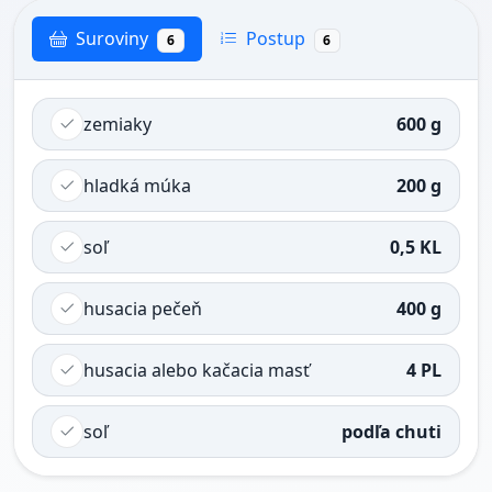
Suroviny
Postup
6
6
zemiaky
600 g
hladká múka
200 g
soľ
0,5 KL
husacia pečeň
400 g
husacia alebo kačacia masť
4 PL
soľ
podľa chuti