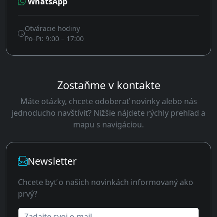
WhatsApp
Otváracie hodiny
Po–Pi: 9:00 – 17:00
Zostaňme v kontakte
Máte otázky, chcete odoberať novinky alebo nás
jednoducho navštíviť? Nižšie nájdete rýchly prehľad a
mapu s navigáciou.
Newsletter
Chcete byť o našich novinkách informovaný ako
prvý?
Zadajte svoj e-mail