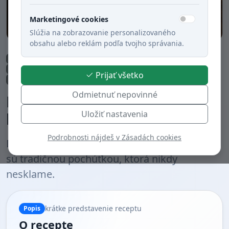
Marketingové cookies
Slúžia na zobrazovanie personalizovaného
obsahu alebo reklám podľa tvojho správania.
Hlavné jedlá
Obed
Slané chuťovky
Večera
Zemiaky
Husacie mäso
Jedlá z hydiny
Pečené
Varené
Prijať všetko
Slovenská kuchyňa
Odmietnuť nepovinné
Domáce lokše plnené
Uložiť nastavenia
husacou pečeňou na masti
Podrobnosti nájdeš v Zásadách cookies
Domáce zemiakové lokše s husacou pečeňou
sú tradičnou pochúťkou, ktorá nikdy
nesklame.
krátke predstavenie receptu
Popis
O recepte