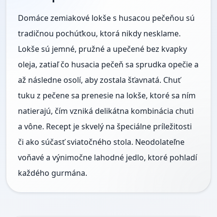
Domáce zemiakové lokše s husacou pečeňou sú
tradičnou pochúťkou, ktorá nikdy nesklame.
Lokše sú jemné, pružné a upečené bez kvapky
oleja, zatiaľ čo husacia pečeň sa sprudka opečie a
až následne osolí, aby zostala šťavnatá. Chuť
tuku z pečene sa prenesie na lokše, ktoré sa ním
natierajú, čím vzniká delikátna kombinácia chuti
a vône. Recept je skvelý na špeciálne príležitosti
či ako súčasť sviatočného stola. Neodolateľne
voňavé a výnimočne lahodné jedlo, ktoré pohladí
každého gurmána.