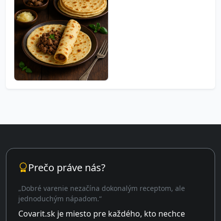
Prečo práve nás?
„Dobré varenie nezačína dokonalým receptom, ale
jednoduchým nápadom.“
Covarit.sk je miesto pre každého, kto nechce