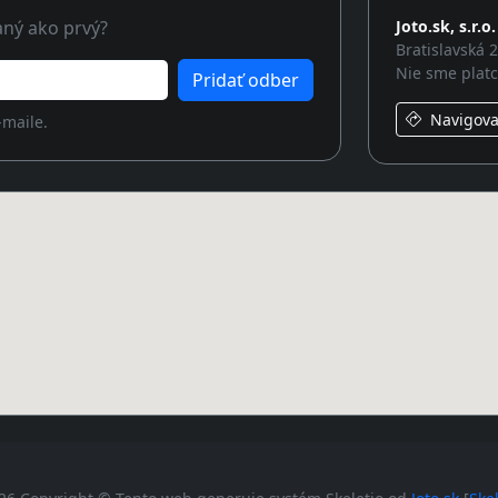
aný ako prvý?
Joto.sk, s.r.o.
Bratislavská 
Nie sme plat
Pridať odber
Navigovať
-maile.