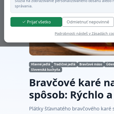
Slúžia na zobrazovanie personalizovaného obsahu alebo r
správania.
Prijať všetko
Odmietnuť nepovinné
Podrobnosti nájdeš v Zásadách co
Hlavné jedlá
Tradičné jedlá
Bravčové mäso
Úden
Slovenská kuchyňa
Bravčové karé n
spôsob: Rýchlo a
Plátky šťavnatého bravčového karé 