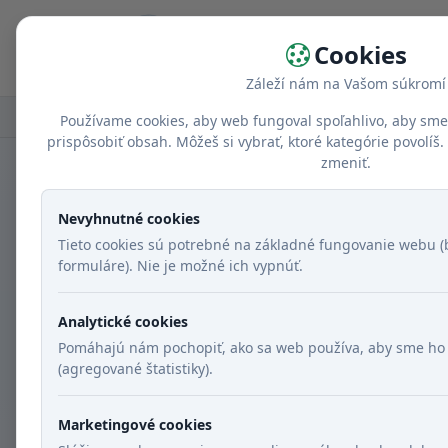
Domov
Cookies
Záleží nám na Vašom súkromí
Domov
Recepty
Chody
Hlavné jedlá
Používame cookies, aby web fungoval spoľahlivo, aby sme
prispôsobiť obsah. Môžeš si vybrať, ktoré kategórie povolí
zmeniť.
Nevyhnutné cookies
Tieto cookies sú potrebné na základné fungovanie webu (b
formuláre). Nie je možné ich vypnúť.
Analytické cookies
Pomáhajú nám pochopiť, ako sa web používa, aby sme ho 
(agregované štatistiky).
Marketingové cookies