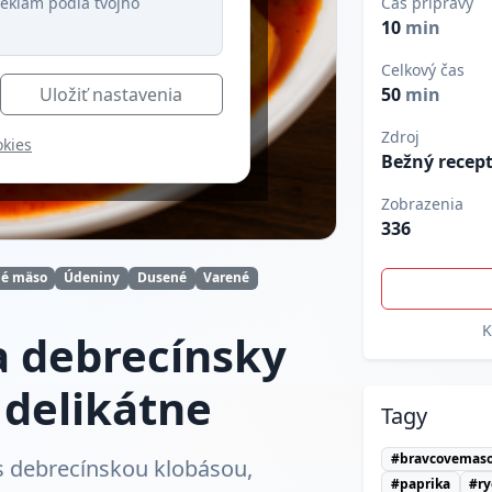
eklám podľa tvojho
Čas prípravy
10
min
Celkový čas
Uložiť nastavenia
50
min
Zdroj
okies
Bežný recep
Zobrazenia
336
é mäso
Údeniny
Dusené
Varené
K
a debrecínsky
 delikátne
Tagy
#bravcovemas
s debrecínskou klobásou,
#paprika
#ry