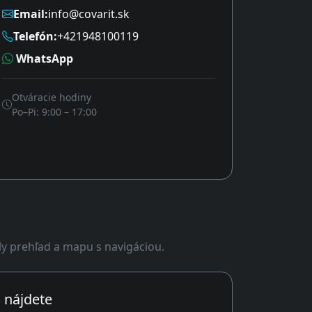
Email:
info@covarit.sk
Telefón:
+421948100119
WhatsApp
Otváracie hodiny
Po–Pi: 9:00 – 17:00
ly prehľad a mapu s navigáciou.
 nájdete