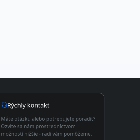
Rýchly kontakt
Máte otázku alebo potrebujete poradiť?
Ozvite sa nám prostredníctvom
možností nižšie - radi vám pomôžeme.