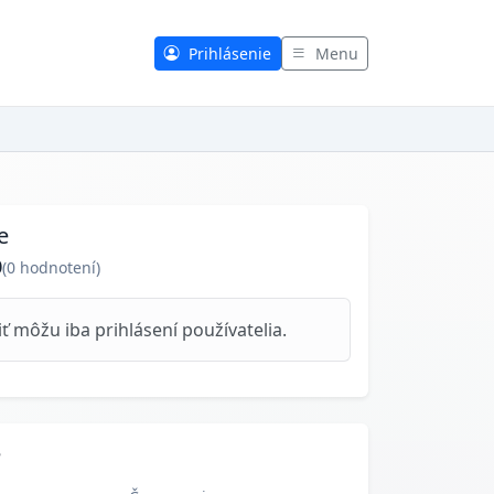
Prihlásenie
Menu
e
0
(
0
hodnotení)
 môžu iba prihlásení používatelia.
e