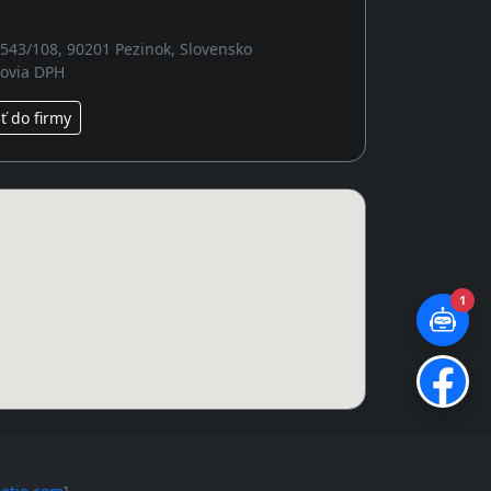
2543/108, 90201 Pezinok, Slovensko
covia DPH
 do firmy
1