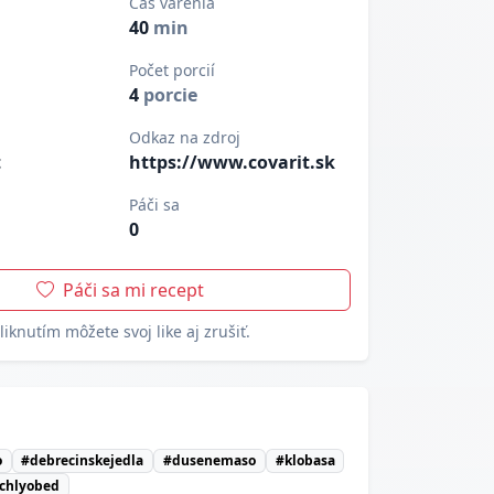
Čas varenia
40
min
Počet porcií
4
porcie
Odkaz na zdroj
t
https://www.covarit.sk
Páči sa
0
Páči sa mi recept
liknutím môžete svoj like aj zrušiť.
o
#debrecinskejedla
#dusenemaso
#klobasa
chlyobed