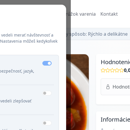
Recepty
Blog
Džuzeppe a Krúžok varenia
Kontakt
Bravčové karé na debrecínsky spôsob: Rýchlo a delikátne
 vedeli merať návštevnosť a
š. Nastavenia môžeš kedykoľvek
Hodnoteni
0,
ezpečnosť, jazyk,
Hodnotiť
vedeli zlepšovať
Informáci