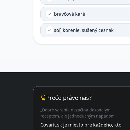
bravčové karé
soľ, korenie, sušený cesnak
Prečo práve nás?
„Dobré varenie nezačína dokonalým
receptom, ale jednoduchým nápadom.“
Covarit.sk je miesto pre každého, kto