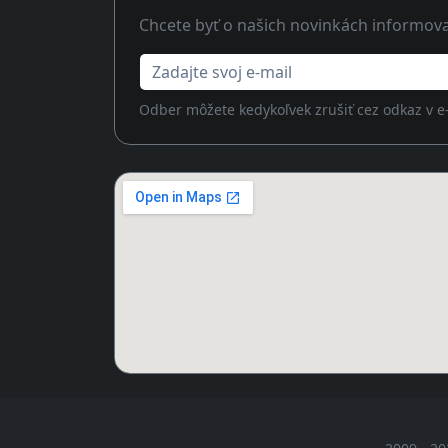
Chcete byť o našich novinkách informov
Zadajte svoj e-mail
Odber môžete kedykoľvek zrušiť cez odkaz v e