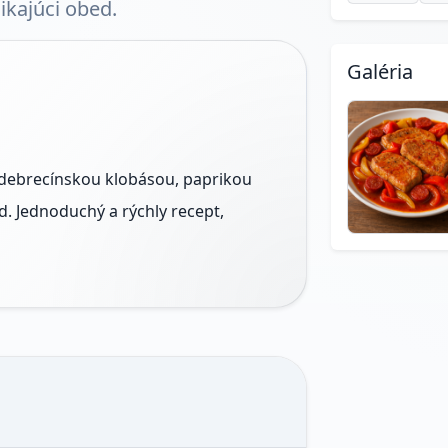
ikajúci obed.
Galéria
 debrecínskou klobásou, paprikou
d. Jednoduchý a rýchly recept,