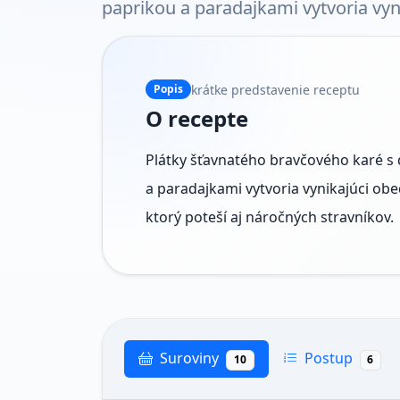
paprikou a paradajkami vytvoria vyn
krátke predstavenie receptu
Popis
O recepte
Plátky šťavnatého bravčového karé s
a paradajkami vytvoria vynikajúci obe
ktorý poteší aj náročných stravníkov.
Suroviny
Postup
10
6