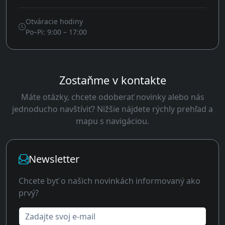
Otváracie hodiny
Po–Pi: 9:00 – 17:00
Zostaňme v kontakte
Máte otázky, chcete odoberať novinky alebo nás
jednoducho navštíviť? Nižšie nájdete rýchly prehľad a
mapu s navigáciou.
Newsletter
Chcete byť o našich novinkách informovaný ako
prvý?
Zadajte svoj e-mail