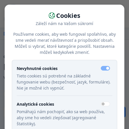
Cookies
Záleží nám na Vašom súkromí
Domov
Blog
Používame cookies, aby web fungoval spoľahlivo, aby
sme vedeli merať návštevnosť a prispôsobiť obsah.
Môžeš si vybrať, ktoré kategórie povolíš. Nastavenia
môžeš kedykoľvek zmeniť.
COVARIT.SK BLOG
Blog
Nevyhnutné cookies
Tieto cookies sú potrebné na základné
V tomto blogu sa budeme venovať vareniu
fungovanie webu (bezpečnosť, jazyk, formuláre).
Nie je možné ich vypnúť.
Všetko
Domácnosť
3
Suroviny
3
Analytické cookies
Pomáhajú nám pochopiť, ako sa web používa,
Hľadať
aby sme ho vedeli zlepšovať (agregované
štatistiky).