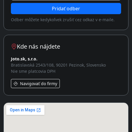
Pridať odber
Odber môžete kedykoľvek zrušiť cez odkaz v e-maile.
Kde nás nájdete
Joto.sk, s.r.o.
Bratislavská 2543/108, 90201 Pezinok, Slovensko
Nie sme platcovia DPH
Navigovať do firmy